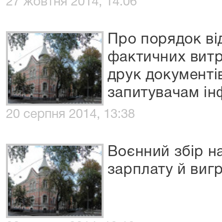
27 жовтня 2014, 14:06
Про порядок в
фактичних витр
друк документів
запитувачам ін
20 серпня 2014, 13:38
Воєнний збір н
зарплату й виг