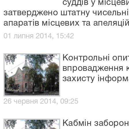
суддів у місцев
затверджено штатну чисельні
апаратів місцевих та апеляці
01 липня 2014, 15:42
Контрольні опи
впровадження 
захисту інформ
26 червня 2014, 09:25
Кабмін заборон