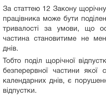
За статтею 12 Закону щорiчну
працiвника може бути подiлен
тривалостi за умови, що ос
частина становитиме не ме
днiв.
Тобто подiл щорiчної вiдпуст
безперервної частини якої 
календарних днiв, є порушен
вiдпустки.