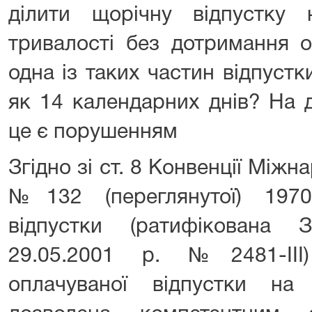
дiлити щорiчну вiдпустку 
тривалостi без дотримання о
одна iз таких частин вiдпуст
як 14 календарних днiв? На 
це є порушенням
Згiдно зi ст. 8 Конвенцiї Мiжна
№132 (переглянутої) 197
вiдпустки (ратифiкована 
29.05.2001 р. №2481-III
оплачуваної вiдпустки н