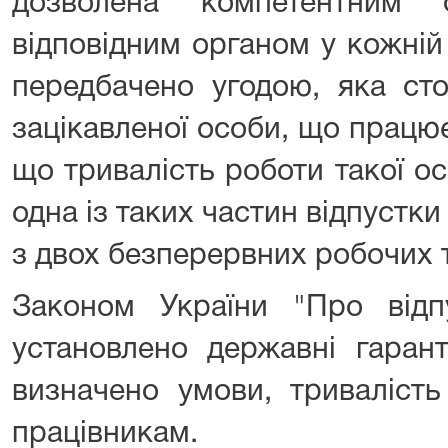
дозволена компетентним
вiдповiдним органом у кожнiй
передбачено угодою, яка сто
зацiкавленої особи, що працює
що тривалiсть роботи такої ос
одна iз таких частин вiдпустк
з двох безперервних робочих 
Законом України "Про вiдпу
установлено державнi гарант
визначено умови, тривалiсть
працiвникам.