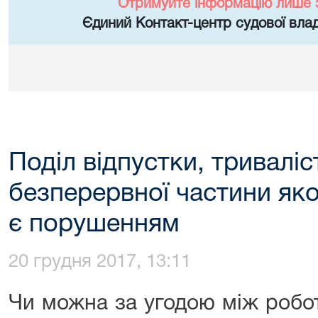
Отримуйте інформацію лише 
Єдиний Контакт-центр судової влад
Подiл вiдпустки, тривалiс
безперервної частини яко
є порушенням
20 грудня 2017, 13:11
Чи можна за угодою мiж робо